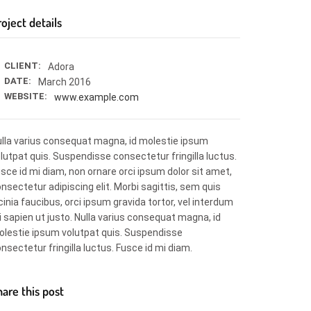
oject details
CLIENT:
Adora
DATE:
March 2016
WEBSITE:
www.example.com
lla varius consequat magna, id molestie ipsum
lutpat quis. Suspendisse consectetur fringilla luctus.
sce id mi diam, non ornare orci ipsum dolor sit amet,
nsectetur adipiscing elit. Morbi sagittis, sem quis
cinia faucibus, orci ipsum gravida tortor, vel interdum
 sapien ut justo. Nulla varius consequat magna, id
lestie ipsum volutpat quis. Suspendisse
nsectetur fringilla luctus. Fusce id mi diam.
hare this post