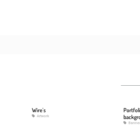
Wire's
Portfol
backgr
Artwork
Banne