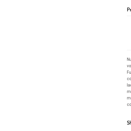
Pr
Nu
vo
Fu
co
la
mi
mo
co
S