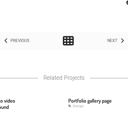
PREVIOUS
NEXT
Related Projects
io video
Portfolio gallery page
ound
Design
r