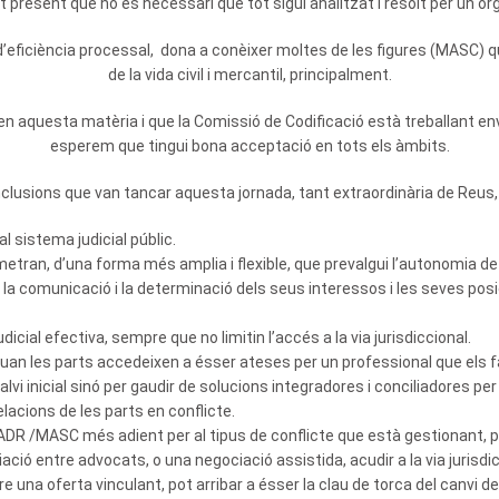
 present que no és necessari que tot sigui analitzat i resolt per un òrg
d’eficiència processal, dona a conèixer moltes de les figures (MASC) q
de la vida civil i mercantil, principalment.
n aquesta matèria i que la Comissió de Codificació està treballant enve
esperem que tingui bona acceptació en tots els àmbits.
nclusions que van tancar aquesta jornada, tant extraordinària de Reus,
 sistema judicial públic.
ran, d’una forma més amplia i flexible, que prevalgui l’autonomia de les
n la comunicació i la determinació dels seus interessos i les seves po
icial efectiva, sempre que no limitin l’accés a la via jurisdiccional.
quan les parts accedeixen a ésser ateses per un professional que els fa
vi inicial sinó per gaudir de solucions integradores i conciliadores per 
lacions de les parts en conflicte.
’ADR /MASC més adient per al tipus de conflicte que està gestionant, pr
ció entre advocats, o una negociació assistida, acudir a la via jurisdi
ure una oferta vinculant, pot arribar a ésser la clau de torca del canvi d