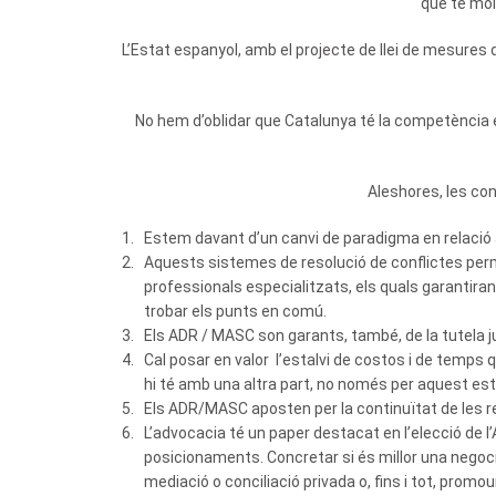
que té molt
L’Estat espanyol, amb el projecte de llei de mesures 
No hem d’oblidar que Catalunya té la competència e
Aleshores, les co
Estem davant d’un canvi de paradigma en relació al
Aquests sistemes de resolució de conflictes permet
professionals especialitzats, els quals garantira
trobar els punts en comú.
Els ADR / MASC son garants, també, de la tutela jud
Cal posar en valor l’estalvi de costos i de temps 
hi té amb una altra part, no només per aquest estal
Els ADR/MASC aposten per la continuïtat de les re
L’advocacia té un paper destacat en l’elecció de l
posicionaments. Concretar si és millor una negocia
mediació o conciliació privada o, fins i tot, promo