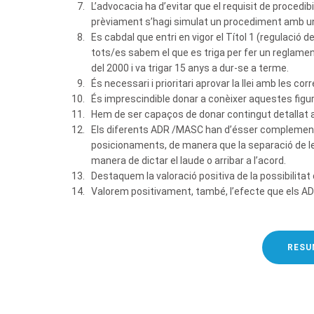
L’advocacia ha d’evitar que el requisit de proced
prèviament s’hagi simulat un procediment amb un 
Es cabdal que entri en vigor el Títol 1 (regulació d
tots/es sabem el que es triga per fer un reglament
del 2000 i va trigar 15 anys a dur-se a terme.
És necessari i prioritari aprovar la llei amb les 
És imprescindible donar a conèixer aquestes figur
Hem de ser capaços de donar contingut detallat al 
Els diferents ADR /MASC han d’ésser complementaris
posicionaments, de manera que la separació de les d
manera de dictar el laude o arribar a l’acord.
Destaquem la valoració positiva de la possibilitat d
Valorem positivament, també, l’efecte que els ADR
RESU