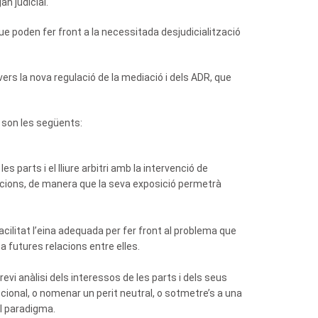
an judicial.
ue poden fer front a la necessitada desjudicialització
rs la nova regulació de la mediació i dels ADR, que
 son les següents:
 parts i el lliure arbitri amb la intervenció de
sicions, de manera que la seva exposició permetrà
cilitat l’eina adequada per fer front al problema que
a futures relacions entre elles.
evi anàlisi dels interessos de les parts i dels seus
ccional, o nomenar un perit neutral, o sotmetre’s a una
el paradigma.