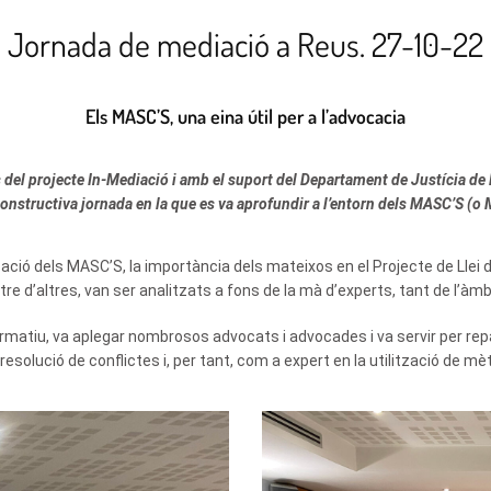
Jornada de mediació a Reus. 27-10-22
Els MASC’S, una eina útil per a l’advocacia
del projecte In-Mediació i amb el suport del Departament de Justícia de l
nstructiva jornada en la que es va aprofundir a l’entorn dels MASC’S (o M
ació dels MASC’S, la importància dels mateixos en el Projecte de Llei d’
e d’altres, van ser analitzats a fons de la mà d’experts, tant de l’àmbit
 formatiu, va aplegar nombrosos advocats i advocades i va servir per r
 resolució de conflictes i, per tant, com a expert en la utilització de 