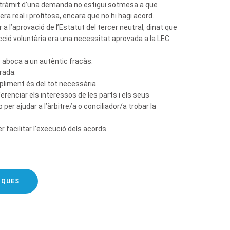
 a tràmit d’una demanda no estigui sotmesa a que
real i profitosa, encara que no hi hagi acord.
 a l’aprovació de l’Estatut del tercer neutral, dinat que
icció voluntària era una necessitat aprovada a la LEC
s aboca a un autèntic fracàs.
rada.
mpliment és del tot necessària.
erenciar els interessos de les parts i els seus
per ajudar a l’àrbitre/a o conciliador/a trobar la
r facilitar l’execució dels acords.
IQUES