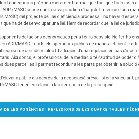
ibilitat endegui una pràctica merament formal que faci que l’admissió
ADR /MASC sense que la seva pràctica s’hagi dut a terme d’una manera 
els MASC) del projecte de Llei d’eficiència processal i no haver d’esperar
 que ha de desenvolupar una llei. Hem de recordar que la llei de jurisd
corresponents dotacions econòmiques per a fer-la possible. No fer-ho en
es (ADR/MASC) a tots els operadors jurídics de manera eficient i reite
requisit de confidencialitat. La fixació d’una regulació en cas d’inco
. Així doncs, el professional de la mediació té l’aptitud de poder dif
ues parcel·les li permet reconduir a les parts per obtenir la solució o 
’elevar a públic els acords de la negociació prèvia i oferta vinculant, pe
/MASC tenen en relació a la interrupció de la prescripció.
M DE LES PONÈNCIES I REFLEXIONS DE LES QUATRE TAULES TÈCN