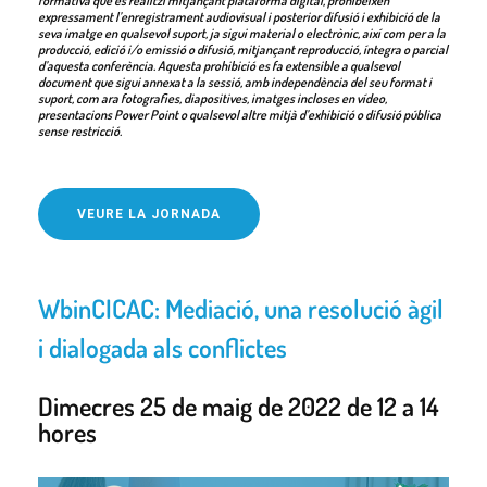
formativa que es realitzi mitjançant plataforma digital, prohibeixen
expressament l’enregistrament audiovisual i posterior difusió i exhibició de la
seva imatge en qualsevol suport, ja sigui material o electrònic, així com per a la
producció, edició i/o emissió o difusió, mitjançant reproducció, íntegra o parcial
d’aquesta conferència. Aquesta prohibició es fa extensible a qualsevol
document que sigui annexat a la sessió, amb independència del seu format i
suport, com ara fotografies, diapositives, imatges incloses en vídeo,
presentacions Power Point o qualsevol altre mitjà d’exhibició o difusió pública
sense restricció.
VEURE LA JORNADA
WbinCICAC: Mediació, una resolució àgil
i dialogada als conflictes
Dimecres 25 de maig de 2022 de 12 a 14
hores