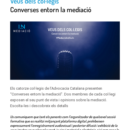
Veus dels col·legis
Converses entorn la mediació
Els catorze col·legis de l’Advocacia Catalana presenten
“Converses entorn la mediació”. Dos membres de cada col·legi
exposen el seu punt de vista i opinions sobre la mediació.
Escolta-les i descobreix els detalls
Us comuniquem que tant els ponents com l’organitzador de qualsevol sessió
formativa que es realitzi mitjançant plataforma digital, prohibeixen
expressament l’enregistrament audiovisual i posterior difusió i exhibició de la
seva imatge en qualsevol suport, ja sigui material o electrònic, així com per a la