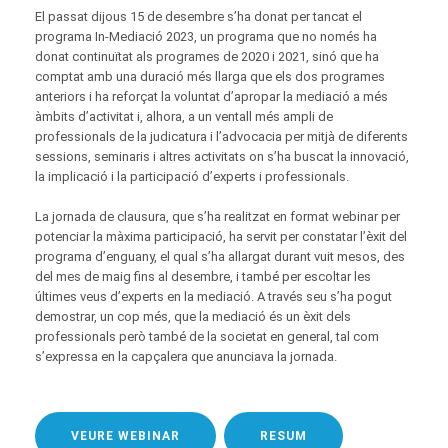
El passat dijous 15 de desembre s’ha donat per tancat el
programa In-Mediació 2023, un programa que no només ha
donat continuïtat als programes de 2020 i 2021, sinó que ha
comptat amb una duració més llarga que els dos programes
anteriors i ha reforçat la voluntat d’apropar la mediació a més
àmbits d’activitat i, alhora, a un ventall més ampli de
professionals de la judicatura i l’advocacia per mitjà de diferents
sessions, seminaris i altres activitats on s’ha buscat la innovació,
la implicació i la participació d’experts i professionals.
La jornada de clausura, que s’ha realitzat en format webinar per
potenciar la màxima participació, ha servit per constatar l’èxit del
programa d’enguany, el qual s’ha allargat durant vuit mesos, des
del mes de maig fins al desembre, i també per escoltar les
últimes veus d’experts en la mediació. A través seu s’ha pogut
demostrar, un cop més, que la mediació és un èxit dels
professionals però també de la societat en general, tal com
s’expressa en la capçalera que anunciava la jornada.
VEURE WEBINAR
RESUM