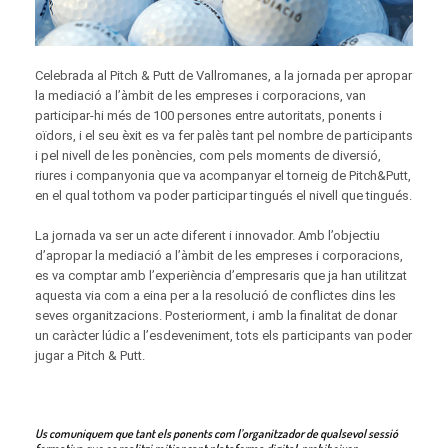
Celebrada al Pitch & Putt de Vallromanes, a la jornada per apropar
la mediació a l’àmbit de les empreses i corporacions, van
participar-hi més de 100 persones entre autoritats, ponents i
oïdors, i el seu èxit es va fer palès tant pel nombre de participants
i pel nivell de les ponències, com pels moments de diversió,
riures i companyonia que va acompanyar el torneig de Pitch&Putt,
en el qual tothom va poder participar tingués el nivell que tingués.
La jornada va ser un acte diferent i innovador. Amb l’objectiu
d’apropar la mediació a l’àmbit de les empreses i corporacions,
es va comptar amb l’experiència d’empresaris que ja han utilitzat
aquesta via com a eina per a la resolució de conflictes dins les
seves organitzacions. Posteriorment, i amb la finalitat de donar
un caràcter lúdic a l’esdeveniment, tots els participants van poder
jugar a Pitch & Putt.
Us comuniquem que tant els ponents com l’organitzador de qualsevol sessió