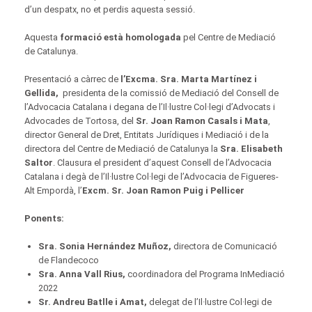
d’un despatx, no et perdis aquesta sessió.
Aquesta
formació està homologada
pel Centre de Mediació
de Catalunya.
Presentació a càrrec de
l’Ex
cma. Sra. Marta Martínez i
Gellida,
presidenta de la comissió de Mediació del Consell de
l’Advocacia Catalana i degana de l’Il·lustre Col·legi d’Advocats i
Advocades de Tortosa, del
Sr. Joan Ramon Casals i Mata
,
director General de Dret, Entitats Jurídiques i Mediació i de la
directora del Centre de Mediació de Catalunya la
Sra. Elisabeth
Saltor
. Clausura el president d’aquest Consell de l’Advocacia
Catalana i degà de l’Il·lustre Col·legi de l’Advocacia de Figueres-
Alt Empordà, l’
Excm. Sr. Joan Ramon Puig i Pellicer
Ponents:
Sra. Sonia Hernández Muñoz,
directora de Comunicació
de Flandecoco
Sra. Anna Vall Rius,
coordinadora del Programa InMediació
2022
Sr. Andreu Batlle i Amat,
delegat de l’Il·lustre Col·legi de