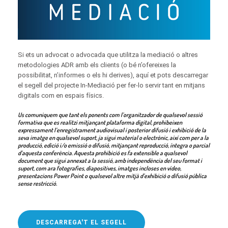
Si ets un advocat o advocada que utilitza la mediació o altres
metodologies ADR amb els clients (o bé n’ofereixes la
possibilitat, n’informes o els hi derives), aquí et pots descarregar
el segell del projecte In-Mediació per fer-lo servir tant en mitjans
digitals com en espais físics.
Us comuniquem que tant els ponents com l’organitzador de qualsevol sessió
formativa que es realitzi mitjançant plataforma digital, prohibeixen
expressament l’enregistrament audiovisual i posterior difusió i exhibició de la
seva imatge en qualsevol suport, ja sigui material o electrònic, així com per a la
producció, edició i/o emissió o difusió, mitjançant reproducció, íntegra o parcial
d’aquesta conferència. Aquesta prohibició es fa extensible a qualsevol
document que sigui annexat a la sessió, amb independència del seu format i
suport, com ara fotografies, diapositives, imatges incloses en vídeo,
presentacions Power Point o qualsevol altre mitjà d’exhibició o difusió pública
sense restricció.
DESCARREGA'T EL SEGELL