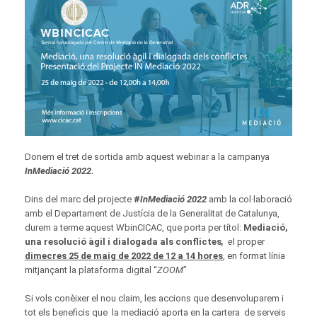
Donem el tret de sortida amb aquest webinar a la campanya
InMediació 2022.
Dins del marc del projecte
#
InMediació 2022
amb la col·laboració
amb el Departament de Justícia de la Generalitat de Catalunya,
durem a terme aquest WbinCICAC, que porta per títol:
Mediació,
una resolució àgil i dialogada als conflictes
,
e
l proper
dimecres 25 de maig de 2022 de 12 a 14 hores
, en format línia
mitjançant la plataforma digital “
ZOOM
”
Si vols conèixer el nou claim, les accions que desenvoluparem i
tot els beneficis que la mediació aporta en la cartera de serveis