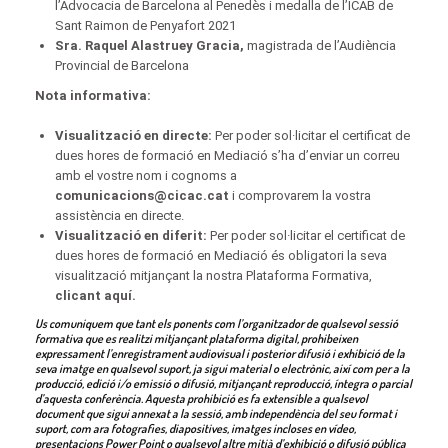
l’Advocacia de Barcelona al Penedès i medalla de l’ICAB de
Sant Raimon de Penyafort 2021
Sra. Raquel Alastruey Gracia,
magistrada de l’Audiència
Provincial de Barcelona
Nota informativa:
Visualització en directe:
Per poder sol·licitar el certificat de
dues hores de formació en Mediació s’ha d’enviar un correu
amb el vostre nom i cognoms a
comunicacions@cicac.cat
i comprovarem la vostra
assistència en directe.
Visualització en diferit:
Per poder sol·licitar el certificat de
dues hores de formació en Mediació és obligatori la seva
visualització mitjançant la nostra Plataforma Formativa,
clicant aquí
.
Us comuniquem que tant els ponents com l’organitzador de qualsevol sessió
formativa que es realitzi mitjançant plataforma digital, prohibeixen
expressament l’enregistrament audiovisual i posterior difusió i exhibició de la
seva imatge en qualsevol suport, ja sigui material o electrònic, així com per a la
producció, edició i/o emissió o difusió, mitjançant reproducció, íntegra o parcial
d’aquesta conferència. Aquesta prohibició es fa extensible a qualsevol
document que sigui annexat a la sessió, amb independència del seu format i
suport, com ara fotografies, diapositives, imatges incloses en vídeo,
presentacions Power Point o qualsevol altre mitjà d’exhibició o difusió pública