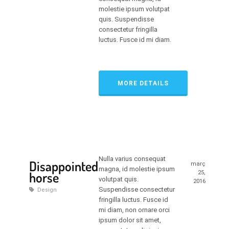
molestie ipsum volutpat
quis. Suspendisse
consectetur fringilla
luctus. Fusce id mi diam.
MORE DETAILS
Nulla varius consequat
Disappointed
març
magna, id molestie ipsum
horse
25,
volutpat quis.
2016
Suspendisse consectetur
Design
fringilla luctus. Fusce id
mi diam, non ornare orci
ipsum dolor sit amet,