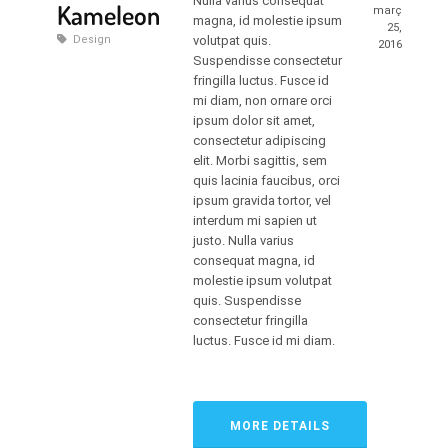
Nulla varius consequat
Kameleon
març
magna, id molestie ipsum
25,
Design
volutpat quis.
2016
Suspendisse consectetur
fringilla luctus. Fusce id
mi diam, non ornare orci
ipsum dolor sit amet,
consectetur adipiscing
elit. Morbi sagittis, sem
quis lacinia faucibus, orci
ipsum gravida tortor, vel
interdum mi sapien ut
justo. Nulla varius
consequat magna, id
molestie ipsum volutpat
quis. Suspendisse
consectetur fringilla
luctus. Fusce id mi diam.
MORE DETAILS