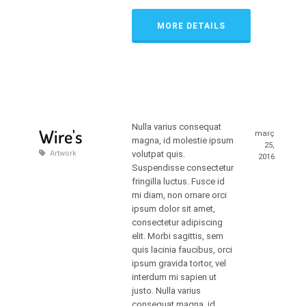
MORE DETAILS
Nulla varius consequat
Wire's
març
magna, id molestie ipsum
25,
Artwork
volutpat quis.
2016
Suspendisse consectetur
fringilla luctus. Fusce id
mi diam, non ornare orci
ipsum dolor sit amet,
consectetur adipiscing
elit. Morbi sagittis, sem
quis lacinia faucibus, orci
ipsum gravida tortor, vel
interdum mi sapien ut
justo. Nulla varius
consequat magna, id