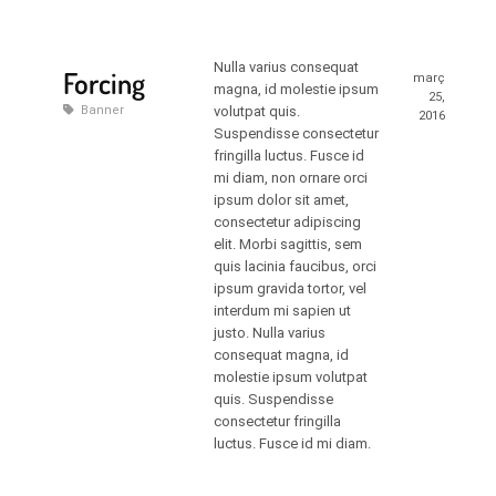
Nulla varius consequat
Forcing
març
magna, id molestie ipsum
25,
Banner
volutpat quis.
2016
Suspendisse consectetur
fringilla luctus. Fusce id
mi diam, non ornare orci
ipsum dolor sit amet,
consectetur adipiscing
elit. Morbi sagittis, sem
quis lacinia faucibus, orci
ipsum gravida tortor, vel
interdum mi sapien ut
justo. Nulla varius
consequat magna, id
molestie ipsum volutpat
quis. Suspendisse
consectetur fringilla
luctus. Fusce id mi diam.