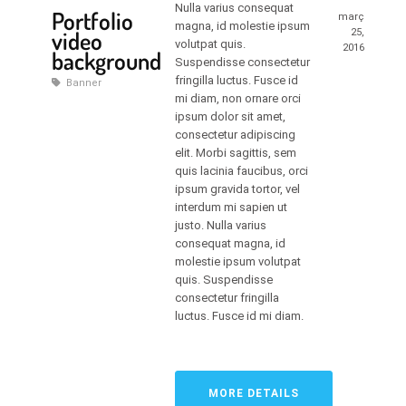
Nulla varius consequat
Portfolio
març
magna, id molestie ipsum
video
25,
volutpat quis.
2016
background
Suspendisse consectetur
fringilla luctus. Fusce id
Banner
mi diam, non ornare orci
ipsum dolor sit amet,
consectetur adipiscing
elit. Morbi sagittis, sem
quis lacinia faucibus, orci
ipsum gravida tortor, vel
interdum mi sapien ut
justo. Nulla varius
consequat magna, id
molestie ipsum volutpat
quis. Suspendisse
consectetur fringilla
luctus. Fusce id mi diam.
MORE DETAILS