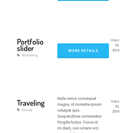
Portfolio
març
slider
25,
2016
MORE DETAILS
Marketing
Nulla varius consequat
Traveling
març
magna, id molestie ipsum
25,
Beauty
volutpat quis.
2016
Suspendisse consectetur
fringilla luctus. Fusce id
mi diam, non ornare orci