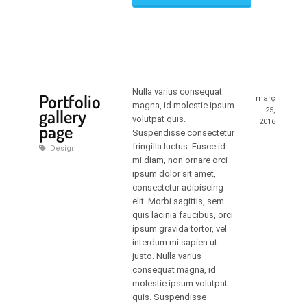
Nulla varius consequat
Portfolio
març
magna, id molestie ipsum
gallery
25,
volutpat quis.
2016
page
Suspendisse consectetur
fringilla luctus. Fusce id
Design
mi diam, non ornare orci
ipsum dolor sit amet,
consectetur adipiscing
elit. Morbi sagittis, sem
quis lacinia faucibus, orci
ipsum gravida tortor, vel
interdum mi sapien ut
justo. Nulla varius
consequat magna, id
molestie ipsum volutpat
quis. Suspendisse