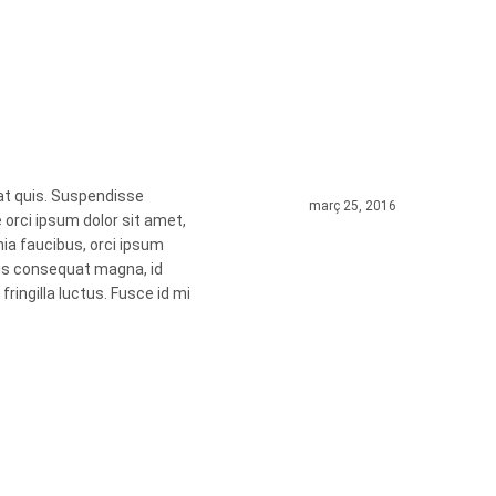
at quis. Suspendisse
març 25, 2016
 orci ipsum dolor sit amet,
nia faucibus, orci ipsum
rius consequat magna, id
ingilla luctus. Fusce id mi