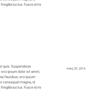
ingilla luctus. Fusce id mi
at quis. Suspendisse
març 25, 2016
 orci ipsum dolor sit amet,
nia faucibus, orci ipsum
rius consequat magna, id
ingilla luctus. Fusce id mi