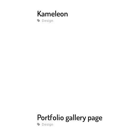
Kameleon
Design
Portfolio gallery page
Design