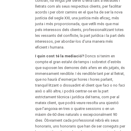
contrari, ha vingut per servir d’eina tant a lletrades i
lletrats com als seus respectius clients, per facilitar
acords i per obrir camins en el que ha de ser la nova
justícia del segle XXI, una justícia més eficaç, més
justa i més proporcionada, que vetlli més que mai
pels interessos dels clients, professionalitzant totes
les vessants del conflicte, la part jurídica i la part dels
interessos, per abordar-los d’una manera més
eficient i humana.
I quin cost té la mediació?
Doncs si tenim en
compte el gran estalvi de temps i sobretot d’estrès
que suposen les demores dels afers en els jutjats, és
immensament rendible. I és rendible tant per al lletrat,
que no haurà d’esmerçar hores i hores parlant,
tranquil·litzant o dissuadint el client que faci o no faci
això o allò altre, i podrà centrar-se en la part
estrictament tècnica i jurídica del tema, com per al
mateix client, que podrà veure resolta una qüestió
que l’angoixa en tres o quatre sessions o en un
màxim de 60 dies naturals o excepcionalment 90
dies. Òbviament cada professional rebrà els seus
honoraris, uns honoraris que han de ser coneguts per