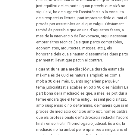
just equilibri de les parts i quan percebi que això no
sigui així, ha de suggerir l’assistència o la consulta
dels respectius lletrats, part imprescindible durant el
procés per assistir-los en el que calgui. Òbviament
també és possible que en una d’aquestes fases, a
més de la intervenció de l’advocacia, sigui necessari
emprar altres tècnics (ja siguin perits comptables,
economistes, arquitectes, metges, etc.), els
honoraris dels quals hauran d’assumir les dues parts
per meitat, llevat que pactin el contrari.
I quant dura una mediació?
La durada estimada
màxima és de 60 dies naturals ampliables com a
molt a 30 dies més. Quants signaríem perquè un
tema judicialitzat s’acabés en 60 o 90 dies hàbils? La
part bona de la mediació és que, a més, es pot dur a
terme encara que el tema estigui essent judicialitzat,
amb suspensió o no de terminis, de manera que si el
procés de mediació conclou amb èxit, només caldrà
que els professionals de l’advocacia redactin l’acord
final i en sol·licitin l’homologació judicial. És a dir, la
mediació no ha arribat per emprar res a ningú, ans el