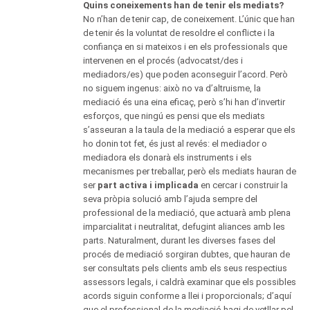
Quins coneixements han de tenir els mediats?
No n’han de tenir cap, de coneixement. L’únic que han
de tenir és la voluntat de resoldre el conflicte i la
confiança en si mateixos i en els professionals que
intervenen en el procés (advocatst/des i
mediadors/es) que poden aconseguir l’acord. Però
no siguem ingenus: això no va d’altruisme, la
mediació és una eina eficaç, però s’hi han d’invertir
esforços, que ningú es pensi que els mediats
s’asseuran a la taula de la mediació a esperar que els
ho donin tot fet, és just al revés: el mediador o
mediadora els donarà els instruments i els
mecanismes per treballar, però els mediats hauran de
ser
part activa i implicada
en cercar i construir la
seva pròpia solució amb l’ajuda sempre del
professional de la mediació, que actuarà amb plena
imparcialitat i neutralitat, defugint aliances amb les
parts. Naturalment, durant les diverses fases del
procés de mediació sorgiran dubtes, que hauran de
ser consultats pels clients amb els seus respectius
assessors legals, i caldrà examinar que els possibles
acords siguin conforme a llei i proporcionals; d’aquí
que el professional de la mediació hagi de vetllar pel