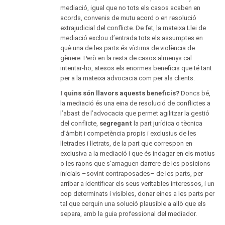
mediació, igual que no tots els casos acaben en
acords, convenis de mutu acord o en resolució
extrajudicial del conflicte. De fet, la mateixa Llei de
mediació exclou d’entrada tots els assumptes en
què una de les parts és víctima de violència de
gènere. Però en la resta de casos almenys cal
intentar-ho, atesos els enormes beneficis que té tant
per a la mateixa advocacia com per als clients.
I quins són llavors aquests beneficis?
Doncs bé,
la mediació és una eina de resolució de conflictes a
l’abast de l’advocacia que permet agilitzar la gestió
del conflicte,
segregant
la part jurídica o tècnica
d’àmbit i competència propis i exclusius de les
lletrades i lletrats, de la part que correspon en
exclusiva a la mediació i que és indagar en els motius
o les raons que s’amaguen darrere de les posicions
inicials –sovint contraposades– de les parts, per
arribar a identificar els seus veritables interessos, i un
cop determinats i visibles, donar eines a les parts per
tal que cerquin una solució plausible a allò que els
separa, amb la guia professional del mediador.