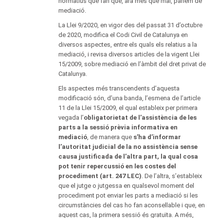
normatius que fan que, ara més que mai, parlem de
mediació.
La Llei 9/2020, en vigor des del passat 31 d’octubre
de 2020, modifica el Codi Civil de Catalunya en
diversos aspectes, entre els quals els relatius a la
mediació, i revisa diversos articles de la vigent Llei
15/2009, sobre mediació en l’àmbit del dret privat de
Catalunya.
Els aspectes més transcendents d’aquesta
modificació són, d’una banda, l’esmena de l’article
11 de la Llei 15/2009, el qual estableix per primera
vegada l’
obligatorietat de l’assistència de les
parts a la sessió prèvia informativa en
mediació
, de manera que
s’ha d’informar
l’autoritat judicial de la no assistència sense
causa justificada de l’altra part, la qual cosa
pot tenir repercussió en les costes del
procediment (art. 247 LEC)
. De l’altra, s’estableix
que el jutge o jutgessa en qualsevol moment del
procediment pot enviar les parts a mediació si les
circumstàncies del cas ho fan aconsellable i que, en
aquest cas, la primera sessió és gratuïta. A més,