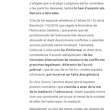
s’afegeix que si el jutge o jutgessa així ho considera,
o les parts ho demanen, també
hi han d’assistir els
lletrats o lletrades.
S’ha de fer especial referència a l’article 20.1.b) de la
Resolució 110/2019, que regula la Normativa de
l’Advocacia Catalana, i que preveu que els
professionals de l’advocacia han de procurar
dissuadir el client de promoure conflictes o exercitar
accions judicials sense fonament. Tanmateix,
l’advocat o advocada
ha d’informar
el client de la
conveniència d’acords extrajudicials
i de les
fórmules alternatives de resolució de conflictes
previstes legalment, diferents de l’acció
judicial
. I que en cas de no fer-ho i ometre aquesta
informació,
pot incórrer en falta disciplinària
.
És obvi, doncs, l’enorme abast que té aquesta
previsió normativa i que
convida a anar de la mà
de la mediació i l’advocacia
. Veiem aquesta norma
com una oportunitat per posar al servei de la societat
el millor de l’advocacia i la mediació.
Naturalment, no tots els temes poden ser objecte de