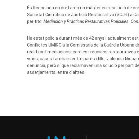
És llicenciada en dret amb un màster en resolució de con
Societat Científica de Justícia Restaurativa (SCJR) a Cat
per títol
Mediación y Prácticas Restaurativas Policiales. Con
He estat policia durant més de 42 anys i actualment està 
Conflictes UMIRC a la Comissaria de la Guàrdia Urbana de 
realitzant mediacions, cercles i reunions restaurative
veïns, casos familiars entre pares i fills, violència filio
denúncia, però sí que reclamaven una solució per part de
assetjaments, entre d’altres.