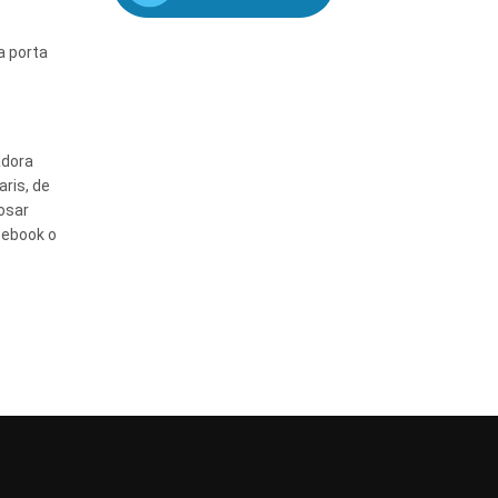
a porta
adora
ris, de
posar
acebook o