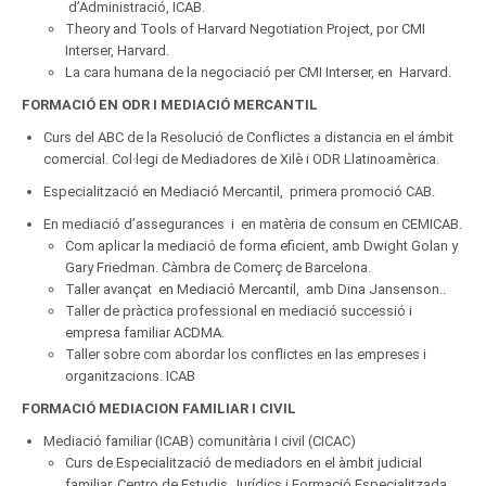
d’Administració, ICAB.
Theory and Tools of Harvard Negotiation Project, por CMI
Interser, Harvard.
La cara humana de la negociació per CMI Interser, en Harvard.
FORMACIÓ EN ODR I MEDIACIÓ MERCANTIL
Curs del ABC de la Resolució de Conflictes a distancia en el ámbit
comercial. Col·legi de Mediadores de Xilè i ODR Llatinoamèrica.
Especialització en Mediació Mercantil, primera promoció CAB.
En mediació d’assegurances i en matèria de consum en CEMICAB.
Com aplicar la mediació de forma eficient, amb Dwight Golan y
Gary Friedman. Càmbra de Comerç de Barcelona.
Taller avançat en Mediació Mercantil, amb Dina Jansenson..
Taller de pràctica professional en mediació successió i
empresa familiar ACDMA.
Taller sobre com abordar los conflictes en las empreses i
organitzacions. ICAB
FORMACIÓ MEDIACION FAMILIAR I CIVIL
Mediació familiar (ICAB) comunitària I civil (CICAC)
Curs de Especialització de mediadors en el àmbit judicial
familiar. Centro de Estudis Jurídics i Formació Especialitzada.