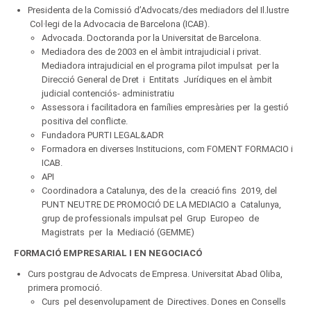
Presidenta de la Comissió d’Advocats/des mediadors del Il.lustre
Col·legi de la Advocacia de Barcelona (ICAB).
Advocada. Doctoranda por la Universitat de Barcelona.
Mediadora des de 2003 en el àmbit intrajudicial i privat.
Mediadora intrajudicial en el programa pilot impulsat per la
Direcció General de Dret i Entitats Jurídiques en el àmbit
judicial contenciós- administratiu
Assessora i facilitadora en famílies empresàries per la gestió
positiva del conflicte.
Fundadora PURTI LEGAL&ADR
Formadora en diverses Institucions, com FOMENT FORMACIO i
ICAB.
API
Coordinadora a Catalunya, des de la creació fins 2019, del
PUNT NEUTRE DE PROMOCIÓ DE LA MEDIACIO a Catalunya,
grup de professionals impulsat pel Grup Europeo de
Magistrats per la Mediació (GEMME)
FORMACIÓ EMPRESARIAL I EN NEGOCIACÓ
Curs postgrau de Advocats de Empresa. Universitat Abad Oliba,
primera promoció.
Curs pel desenvolupament de Directives. Dones en Consells