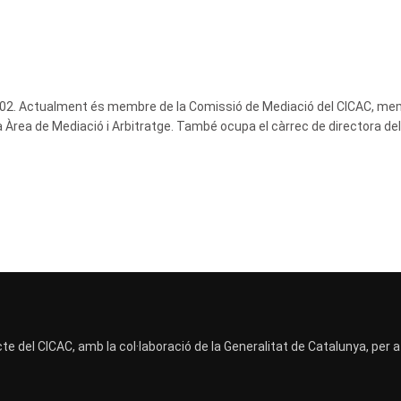
002. Actualment és membre de la Comissió de Mediació del CICAC, me
va Àrea de Mediació i Arbitratge. També ocupa el càrrec de directora del
te del CICAC, amb la col·laboració de la Generalitat de Catalunya, per 