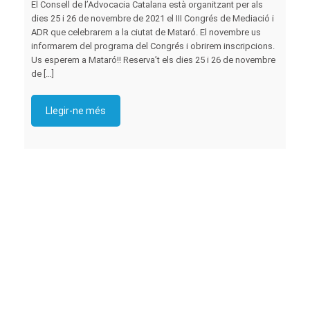
El Consell de l’Advocacia Catalana està organitzant per als
dies 25 i 26 de novembre de 2021 el III Congrés de Mediació i
ADR que celebrarem a la ciutat de Mataró. El novembre us
informarem del programa del Congrés i obrirem inscripcions.
Us esperem a Mataró!! Reserva’t els dies 25 i 26 de novembre
de […]
Llegir-ne més